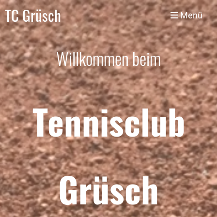
TC Grüsch
Menü
Willkommen beim
Tennisclub
Grüsch