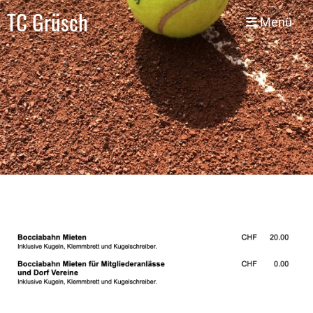
TC Grüsch
Menü