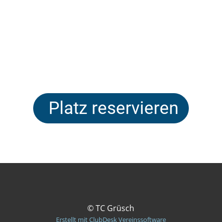
Platz reservieren
© TC Grüsch
Erstellt mit ClubDesk Vereinssoftware